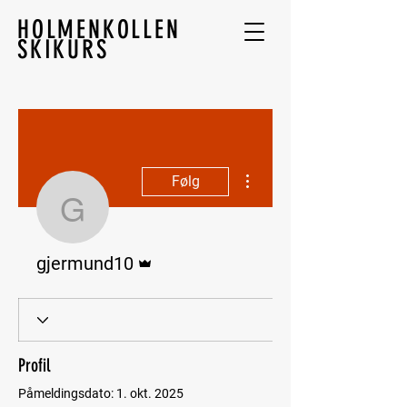
HOLMENKOLLEN
SKIKURS
Flere handlinger
Følg
gjermund10
Admin
gjermund10
Profil
Påmeldingsdato: 1. okt. 2025