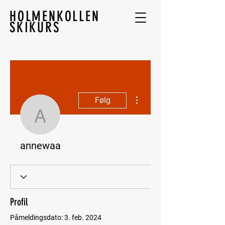
HOLMENKOLLEN
SKIKURS
Flere handlinger
Følg
annewaa
annewaa
Profil
Påmeldingsdato: 3. feb. 2024